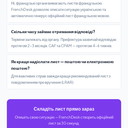
Ні, французькі органи вимагають листів французькою.
FrenchDesk дозволяє описати ситуацію українською та
автоматично генерує офіційний лист французькою мовою.
Скільки часу займає отримання відповіді?
Терміни залежать від органу. Префектура зазвичай відповідає
протягом 2-3 місяців. CAF та CPAM — протягом 4-6 тижнів.
Як краще надіслати лист — поштою чи електронною
поштою?
Для важливих справ завжди краще рекомендований лист з
повідомленням про вручення (LRAR).
Складіть лист прямо зараз
Опишіть свою ситуацію — FrenchDesk створить офіційний
лист за 30 секунд.