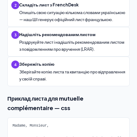
Складіть лист з FrenchDesk
2
Опишіть свою ситуацію кількома словами українською
— наш ШІ генерує офіційний лист французькою.
Надішліть рекомендованим листом
3
Роздрукуйте лист і надішліть рекомендованим листом
з повідомленням про вручення (LRAR).
Збережіть копію
4
Зберігайте копію листа та квитанцію про відправлення
у своїй справі.
Приклад листа для mutuelle
complémentaire — css
Madame, Monsieur,