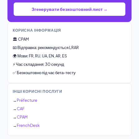
Згенерувати безкоштовний лист →
КОРИСНА ІНФОРМАЦІЯ
🏛️ CPAM
📧 Відправка: рекомендується LRAR
🌍 Мови: FR, RU, UA, EN, AR, ES
⚡ Час складання: 30 секунд
✅ Безкоштовно під час бета-тесту
ІНШІ КОРИСНІ ПОСЛУГИ
→
Préfecture
→
CAF
→
CPAM
→
FrenchDesk