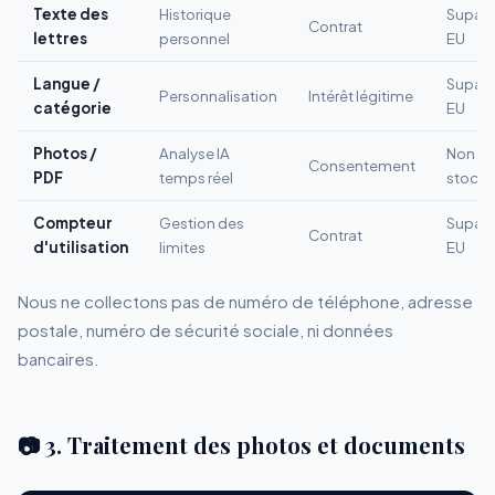
Texte des
Historique
Supab
Contrat
lettres
personnel
EU
Langue /
Supab
Personnalisation
Intérêt légitime
catégorie
EU
Photos /
Analyse IA
Non
Consentement
PDF
temps réel
stocké
Compteur
Gestion des
Supab
Contrat
d'utilisation
limites
EU
Nous ne collectons pas de numéro de téléphone, adresse
postale, numéro de sécurité sociale, ni données
bancaires.
📷 3. Traitement des photos et documents