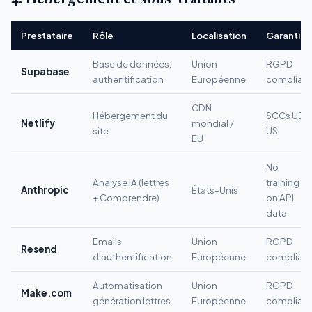
Prestataire
Rôle
Localisation
Garanties
Base de données,
Union
RGPD
Supabase
authentification
Européenne
compliant
CDN
Hébergement du
SCCs UE-
Netlify
mondial /
site
US
EU
No
Analyse IA (lettres
training
Anthropic
États-Unis
+ Comprendre)
on API
data
Emails
Union
RGPD
Resend
d'authentification
Européenne
compliant
Automatisation
Union
RGPD
Make.com
génération lettres
Européenne
compliant