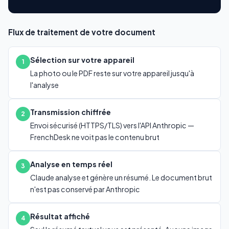
Flux de traitement de votre document
Sélection sur votre appareil
1
La photo ou le PDF reste sur votre appareil jusqu'à
l'analyse
Transmission chiffrée
2
Envoi sécurisé (HTTPS/TLS) vers l'API Anthropic —
FrenchDesk ne voit pas le contenu brut
Analyse en temps réel
3
Claude analyse et génère un résumé. Le document brut
n'est pas conservé par Anthropic
Résultat affiché
4