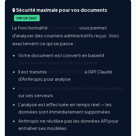
🔒 Sécurité maximale pour vos documents
IMPORTANT
La fonctionnalité
Comprendre
vous permet
d'analyser des courriers administratifs reçus. Voici
exactement ce qui se passe :
Votre document est converti en base64
directement dans votre navigateur
Il est transmis
chiffré (HTTPS)
à l'API Claude
d'Anthropic pour analyse
FrenchDesk ne stocke jamais votre document
sur ses serveurs
L'analyse est effectuée en temps réel — les
données sont immédiatement supprimées
Anthropic ne réutilise pas les données API pour
entraîner ses modèles