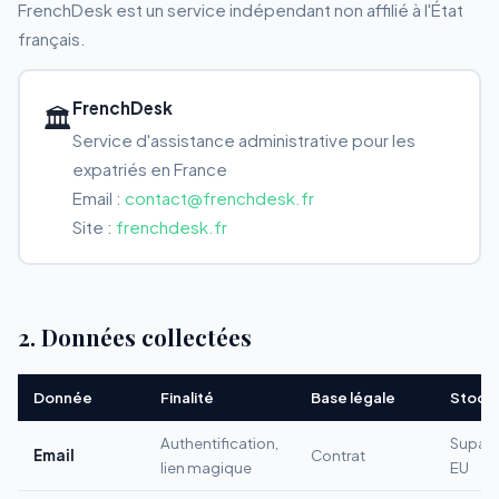
FrenchDesk est un service indépendant non affilié à l'État
français.
FrenchDesk
🏛️
Service d'assistance administrative pour les
expatriés en France
Email :
contact@frenchdesk.fr
Site :
frenchdesk.fr
2. Données collectées
Donnée
Finalité
Base légale
Stock
Authentification,
Supab
Email
Contrat
lien magique
EU