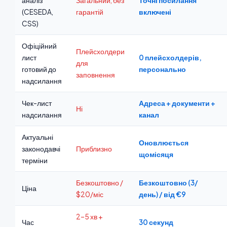
аналіз
Загальний, без
Точні посилання
(CESEDA,
гарантій
включені
CSS)
Офіційний
Плейсхолдери
лист
0 плейсхолдерів,
для
готовий до
персонально
заповнення
надсилання
Чек-лист
Адреса + документи +
Ні
надсилання
канал
Актуальні
Оновлюється
законодавчі
Приблизно
щомісяця
терміни
Безкоштовно /
Безкоштовно (3/
Ціна
$20/міс
день) / від €9
2–5 хв +
Час
30 секунд