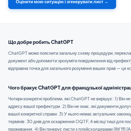
Оцінити мою ситуацію і згенерувати лист →
Що добре робить ChatGPT
ChatGPT може пояснити загальну схему процедури, перекл
документ або допомогти зрозуміти повідомлення від префект
відправна точка для загального розуміння ваших прав — це к
Чого бракує ChatGPT для французької адміністрац
Чотири конкретні проблеми, які ChatGPT не вирішує: 1) Він не
адресу вашої префектури. 2) Він не знає, які документи долу
вашої конкретної справи. 3) У нього немає актуальних закон
термінів: 30 днів для оскарження OQTF, 4 місяці тиші для пос
проживання. 4) Він генерує листи з плейсхолдерами [ІМ'Я] [