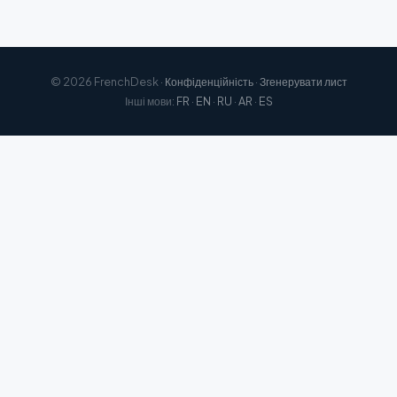
© 2026 FrenchDesk ·
Конфіденційність
·
Згенерувати лист
Інші мови:
FR
·
EN
·
RU
·
AR
·
ES