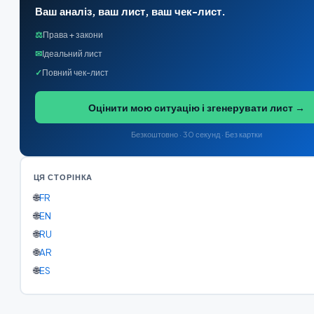
Ваш аналіз, ваш лист, ваш чек-лист.
⚖
Права + закони
✉
Ідеальний лист
✓
Повний чек-лист
Оцінити мою ситуацію і згенерувати лист →
Безкоштовно · 30 секунд · Без картки
ЦЯ СТОРІНКА
🌐
FR
🌐
EN
🌐
RU
🌐
AR
🌐
ES