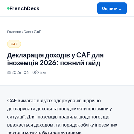
FrenchDesk
Оцінити →
Головна
›
Блог
› CAF
CAF
Декларація доходів у CAF для
іноземців 2026: повний гайд
📅 2026-06-10
⏱ 5 хв
CAF вимагає від усіх одержувачів щорічно
декларувати доходи та повідомляти про зміни у
ситуації. Для іноземців правила щодо того, що
вважається доходом, та порядок обліку іноземних
доходів можуть бути заплутаними.