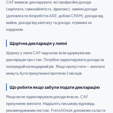
CAF вимагає декларувати: всі професійні доходи
(зарплата, самозайнятість, фриланс), замінні доходи
(допомога по безробіттю ARE, добові CPAM), доходи від
майна, доходи від капіталу та доходи, отримані за
кордоном.
Щорічна декларація у липні
Щороку у липні CAF надсилає всім одержувачам
декларацію про стан. Потрібно задекларувати доходи за
попередній календарний рік. Якщо пропустити — виплати
можуть бути призупинені протягом 2 місяців.
Що робити якщо забули подати декларацію
Якщо ви не задекларували доходи вчасно, CAF
призупиняє виплати. Надішліть письмову відповідь
рекомендованим листом. FrenchDesk допоможе скласти