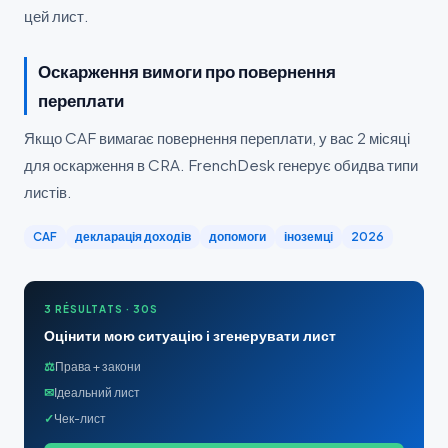
цей лист.
Оскарження вимоги про повернення
переплати
Якщо CAF вимагає повернення переплати, у вас 2 місяці
для оскарження в CRA. FrenchDesk генерує обидва типи
листів.
CAF
декларація доходів
допомоги
іноземці
2026
3 RÉSULTATS · 30S
Оцінити мою ситуацію і згенерувати лист
⚖
Права + закони
✉
Ідеальний лист
✓
Чек-лист