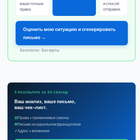
ваши точные
и способ
права.
отправки.
Оценить мою ситуацию и сгенерировать
письмо →
Бесплатно · Без карты
3 РЕЗУЛЬТАТА ЗА 30 СЕКУНД
Ваш анализ, ваше письмо,
ваш чек-лист.
⚖
Права + применимые законы
✉
Письмо на идеальном французском
✓
Адрес + вложения