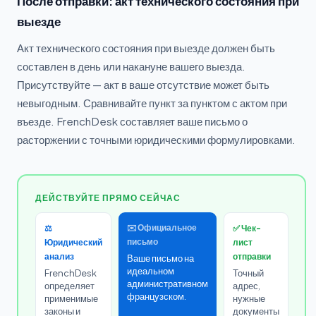
После отправки: акт технического состояния при
выезде
Акт технического состояния при выезде должен быть
составлен в день или накануне вашего выезда.
Присутствуйте — акт в ваше отсутствие может быть
невыгодным. Сравнивайте пункт за пунктом с актом при
въезде. FrenchDesk составляет ваше письмо о
расторжении с точными юридическими формулировками.
ДЕЙСТВУЙТЕ ПРЯМО СЕЙЧАС
✉️ Официальное
⚖️
✅ Чек-
письмо
Юридический
лист
анализ
отправки
Ваше письмо на
идеальном
FrenchDesk
Точный
административном
определяет
адрес,
французском.
применимые
нужные
законы и
документы