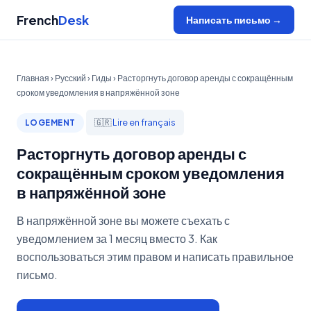
French
Desk
Написать письмо →
Главная
›
Русский
›
Гиды
› Расторгнуть договор аренды с сокращённым
сроком уведомления в напряжённой зоне
🇬🇷
Lire en français
LOGEMENT
Расторгнуть договор аренды с
сокращённым сроком уведомления
в напряжённой зоне
В напряжённой зоне вы можете съехать с
уведомлением за 1 месяц вместо 3. Как
воспользоваться этим правом и написать правильное
письмо.