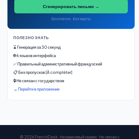
Сгенерировать письмо →
Бесплатно · Без карты
ПОЛЕЗНО ЗНАТЬ
⌛ Генерация за 30 секунд
🌐 6 языков интерфейса
✅ Правильный административный французский
📋 Без пропусков [À compléter]
🔒 Не связан с государством
→
Перейти в приложение
© 2026 FrenchDesk · Независимый сервис · Не связан с