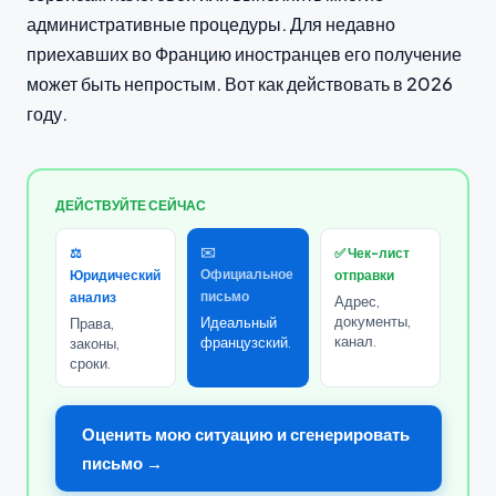
административные процедуры. Для недавно
приехавших во Францию иностранцев его получение
может быть непростым. Вот как действовать в 2026
году.
ДЕЙСТВУЙТЕ СЕЙЧАС
✉️
⚖️
✅ Чек-лист
Официальное
Юридический
отправки
письмо
анализ
Адрес,
документы,
Идеальный
Права,
канал.
французский.
законы,
сроки.
Оценить мою ситуацию и сгенерировать
письмо →