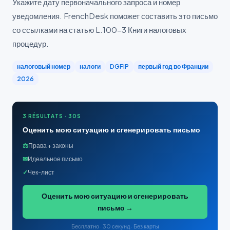
Укажите дату первоначального запроса и номер
уведомления. FrenchDesk поможет составить это письмо
со ссылками на статью L.100-3 Книги налоговых
процедур.
налоговый номер
налоги
DGFiP
первый год во Франции
2026
3 RÉSULTATS · 30S
Оценить мою ситуацию и сгенерировать письмо
⚖
Права + законы
✉
Идеальное письмо
✓
Чек-лист
Оценить мою ситуацию и сгенерировать
письмо →
Бесплатно · 30 секунд · Без карты