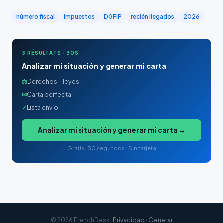
número fiscal
impuestos
DGFiP
recién llegados
2026
3 RÉSULTATS · 30S
Analizar mi situación y generar mi carta
⚖
Derechos + leyes
✉
Carta perfecta
✓
Lista envío
Analizar mi situación y generar mi carta →
Gratis · 30 segundos · Sin tarjeta
© 2026 FrenchDesk ·
Privacidad
·
Generar