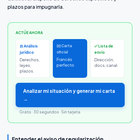
plazos para impugnarla.
ACTÚE AHORA
✉️ Carta
⚖️ Análisis
✅ Lista de
oficial
jurídico
envío
Francés
Derechos,
Dirección,
perfecto.
leyes,
docs, canal.
plazos.
Analizar mi situación y generar mi carta
→
Gratis · 30 segundos · Sin tarjeta
Entender el aviso de regularización