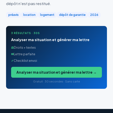
dépôt n'est pas restitué.
préavis
location
logement
dépôt de garantie
2026
3 RÉSULTATS · 30S
Analyser ma situation et générer ma lettre
⚖
Droits + textes
✉
Lettre parfaite
✓
Checklist envoi
Analyser ma situation et générer ma lettre →
Gratuit · 30 secondes · Sans carte