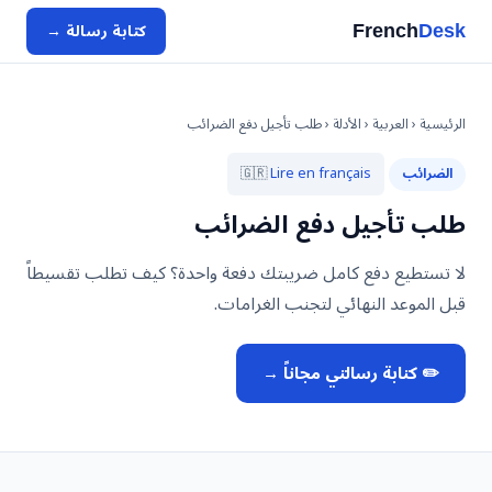
كتابة رسالة →
French
Desk
الرئيسية
‹
العربية
‹
الأدلة
‹ طلب تأجيل دفع الضرائب
🇬🇷
Lire en français
الضرائب
طلب تأجيل دفع الضرائب
لا تستطيع دفع كامل ضريبتك دفعة واحدة؟ كيف تطلب تقسيطاً
قبل الموعد النهائي لتجنب الغرامات.
✏️ كتابة رسالتي مجاناً →