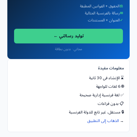
⚖
الحقوق + القوانين المطبقة
✉
رسالة بالفرنسية المثالية
✓
العنوان + المستندات
توليد رسالتي ←
مجاني · بدون بطاقة
معلومات مفيدة
⌛ الإنشاء في 30 ثانية
🌐 6 لغات للواجهة
✅ لغة فرنسية إدارية صحيحة
📋 بدون فراغات
🔒 مستقل، غير تابع للدولة الفرنسية
→
الذهاب إلى التطبيق