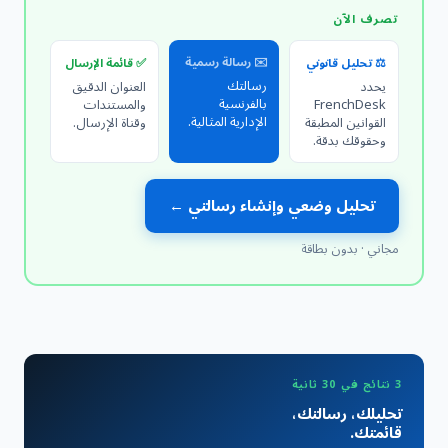
تصرف الآن
✉️ رسالة رسمية
⚖️ تحليل قانوني
✅ قائمة الإرسال
رسالتك
يحدد
العنوان الدقيق
بالفرنسية
FrenchDesk
والمستندات
الإدارية المثالية.
القوانين المطبقة
وقناة الإرسال.
وحقوقك بدقة.
تحليل وضعي وإنشاء رسالتي ←
مجاني · بدون بطاقة
3 نتائج في 30 ثانية
تحليلك، رسالتك،
قائمتك.