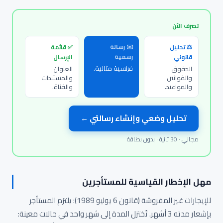
تصرف الآن
✉️ رسالة
⚖️ تحليل
✅ قائمة
رسمية
قانوني
الإرسال
فرنسية مثالية.
الحقوق
العنوان
والقوانين
والمستندات
والمواعيد.
والقناة.
تحليل وضعي وإنشاء رسالتي ←
مجاني · 30 ثانية · بدون بطاقة
مهل الإخطار القياسية للمستأجرين
للإيجارات غير المفروشة (قانون 6 يوليو 1989): يلتزم المستأجر
بإشعار مدته 3 أشهر. تُختزل المدة إلى شهر واحد في حالات معينة: