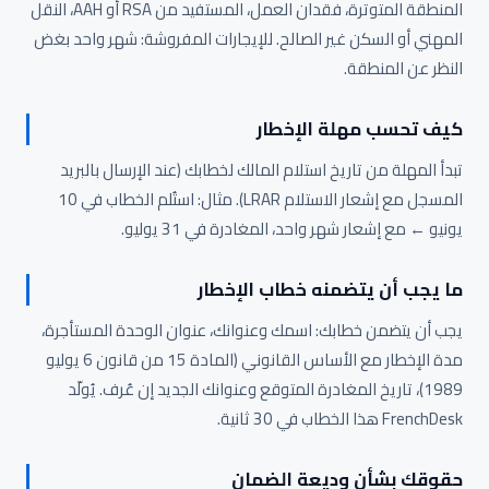
المنطقة المتوترة، فقدان العمل، المستفيد من RSA أو AAH، النقل
المهني أو السكن غير الصالح. للإيجارات المفروشة: شهر واحد بغض
النظر عن المنطقة.
كيف تحسب مهلة الإخطار
تبدأ المهلة من تاريخ استلام المالك لخطابك (عند الإرسال بالبريد
المسجل مع إشعار الاستلام LRAR). مثال: استُلم الخطاب في 10
يونيو ← مع إشعار شهر واحد، المغادرة في 31 يوليو.
ما يجب أن يتضمنه خطاب الإخطار
يجب أن يتضمن خطابك: اسمك وعنوانك، عنوان الوحدة المستأجرة،
مدة الإخطار مع الأساس القانوني (المادة 15 من قانون 6 يوليو
1989)، تاريخ المغادرة المتوقع وعنوانك الجديد إن عُرف. يُولّد
FrenchDesk هذا الخطاب في 30 ثانية.
حقوقك بشأن وديعة الضمان