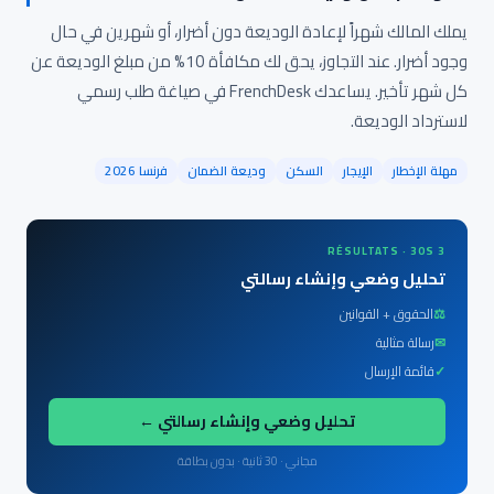
يملك المالك شهراً لإعادة الوديعة دون أضرار، أو شهرين في حال
وجود أضرار. عند التجاوز، يحق لك مكافأة 10% من مبلغ الوديعة عن
كل شهر تأخير. يساعدك FrenchDesk في صياغة طلب رسمي
لاسترداد الوديعة.
مهلة الإخطار
الإيجار
السكن
وديعة الضمان
فرنسا 2026
3 RÉSULTATS · 30S
تحليل وضعي وإنشاء رسالتي
⚖
الحقوق + القوانين
✉
رسالة مثالية
✓
قائمة الإرسال
تحليل وضعي وإنشاء رسالتي ←
مجاني · 30 ثانية · بدون بطاقة