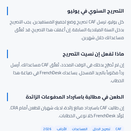
التصريح السنوي في يوليو
كل يوليو، ترسل CAF تصريح وضع لجميع المستفيدين. يجب التصريح
بدخل السنة الميلادية السابقة. إن أغفلت هذا التصريح، قد تُعلَّق
مساعداتك خلال شهرين.
ماذا تفعل إن نسيت التصريح
إن لم تُصرّح بدخلك في الوقت المحدد، تُعلّق CAF مساعداتك. أرسل
رداً مكتوباً بالبريد المسجل. يساعدك FrenchDesk في صياغة هذا
الخطاب.
الطعن في مطالبة باسترداد المدفوعات الزائدة
إن طالبت CAF باسترداد مبالغ زائدة، لديك شهران للطعن أمام CRA.
يُولّد FrenchDesk كلا نوعي الخطابات.
CAF
تصريح الدخل
المساعدات
الأجانب
2026