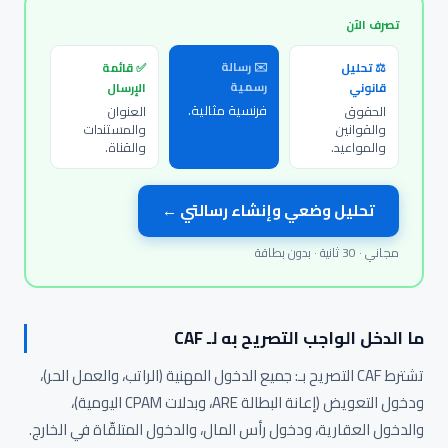
تصرف الآن
✉️ رسالة
⚖️ تحليل
✅ قائمة
رسمية
قانوني
الإرسال
فرنسية مثالية.
الحقوق
العنوان
والقوانين
والمستندات
والمواعيد.
والقناة.
تحليل وضعي وإنشاء رسالتي ←
مجاني · 30 ثانية · بدون بطاقة
ما الدخل الواجب التصريح به لـ CAF
تشترط CAF التصريح بـ: جميع الدخول المهنية (الراتب، والعمل الحر)،
ودخول التعويض (إعانة البطالة ARE، وبدلات CPAM اليومية)،
والدخول العقارية، ودخول رأس المال، والدخول المتلقّاة في الخارج.